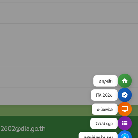
home
เมนูหลัก
verified
ITA 2026
desktop_windows
e-Service
view_list
ระบบ egp
2602@dla.go.th
แชทกับหน่วยงาน