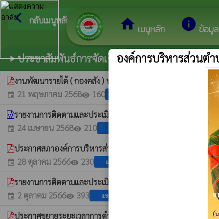
arrow_back_ios
ยินดีต้อนรับสู่เ
กลับเมนูหลัก
home
info
เมนูหลัก
ข้อมู
องค์การบริหารส่วนตำบ
ประชาสัมพันธ์การจัดเก็บภาษี
play_arrow
งานพัฒนารายได้ ( กองคลัง ) ประชาสัมพันธ์โครงการหน่วยบริการเ
21 พฤษภาคม 2568
160
แชร์
event
visibility
รายงานการติดตามและประเมินผล โครงการหน่วยบริการรับชำระภ
24 เมษายน 2568
210
แชร์
event
visibility
ประกาศสภาองค์การบริหารส่วนตำบลกุดเรือ เรื่อง กำหนดระยะเวลา
28 ตุลาคม 2566
230
แชร์
event
visibility
รายงานการติดตามและประเมินผลโครงการหน่วยบริการจัดเก็บภา
2 ตุลาคม 2566
393
แชร์
event
visibility
ประกาศขยายระยะเวลาการดำเนินการ ตามพระราชบัญญัติภาษีที่ดิน