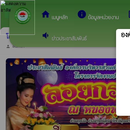
arrow_back_ios
ยินดีต้อนรับสู่เว
กลับเมนูหลัก
home
info
dev
เมนูหลัก
ข้อมูลหน่วยงาน
องค
volume_down
โครงการจัดงานประเพณีลอยกระทง ประจำปีงบประม
ข่าวประชาสัมพันธ์
admin
person