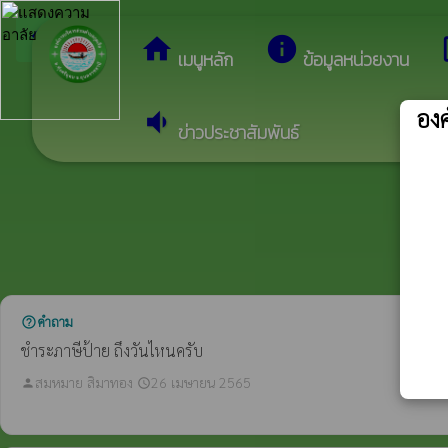
arrow_back_ios
ยินดีต้อนรับสู่เว็บ
กลับเมนูหลัก
home
info
dev
เมนูหลัก
ข้อมูลหน่วยงาน
องค
volume_down
ข่าวประชาสัมพันธ์
คำถาม
help_outline
ชําระภาษีป้าย ถึงวันไหนครับ
สมหมาย สิมาทอง
26 เมษายน 2565
person
schedule