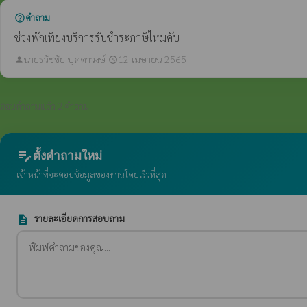
คำถาม
help_outline
ช่วงพักเที่ยงบริการรับชำระภาษีไหมคับ
นายธวัชชัย บุดดาวงษ์
12 เมษายน 2565
person
schedule
ตอบคำถามแล้ว 2 คำถาม
edit_note
ตั้งคำถามใหม่
เจ้าหน้าที่จะตอบข้อมูลของท่านโดยเร็วที่สุด
รายละเอียดการสอบถาม
description