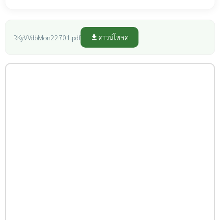
ดาวน์โหลด
RKyVVdbMon22701.pdf
file_download