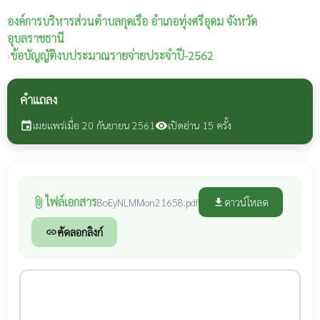
องค์การบริหารส่วนตำบลกุดเรือ
อำเภอทุ่งศรีอุดม จังหวัด
อุบลราชธานี
›
ข้อบัญญัติงบประมาณรายจ่ายประจำปี-2562
คำแถลง
เผยแพร่เมื่อ 20 กันยายน 2561
เปิดอ่าน 15 ครั้ง
event
visibility
ไฟล์เอกสาร
attach_file
ดาวน์โหลด
8oEyNLMMon21658.pdf
file_download
คัดลอกลิงก์
link