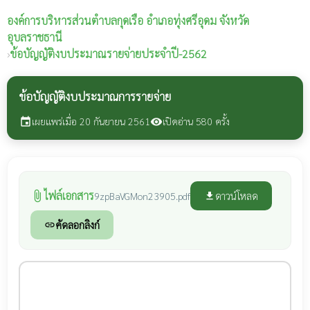
องค์การบริหารส่วนตำบลกุดเรือ
อำเภอทุ่งศรีอุดม จังหวัด
อุบลราชธานี
›
ข้อบัญญัติงบประมาณรายจ่ายประจำปี-2562
ข้อบัญญัติงบประมาณการรายจ่าย
เผยแพร่เมื่อ 20 กันยายน 2561
เปิดอ่าน 580 ครั้ง
event
visibility
ไฟล์เอกสาร
attach_file
ดาวน์โหลด
9zpBaVGMon23905.pdf
file_download
คัดลอกลิงก์
link