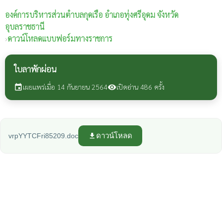
องค์การบริหารส่วนตำบลกุดเรือ
อำเภอทุ่งศรีอุดม จังหวัด
อุบลราชธานี
›
ดาวน์โหลดแบบฟอร์มทางราชการ
ใบลาพักผ่อน
เผยแพร่เมื่อ 14 กันยายน 2564
เปิดอ่าน 486 ครั้ง
event
visibility
ดาวน์โหลด
vrpYYTCFri85209.doc
file_download