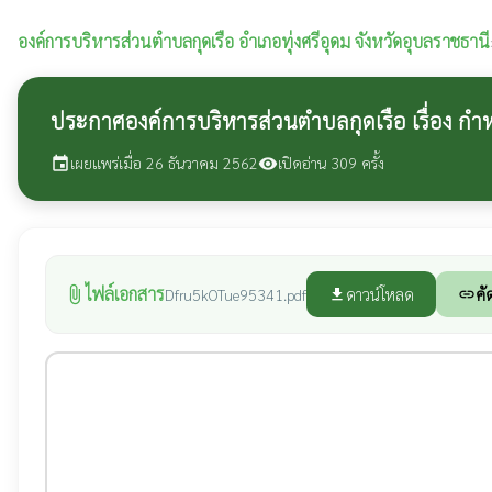
องค์การบริหารส่วนตำบลกุดเรือ
อำเภอทุ่งศรีอุดม จังหวัดอุบลราชธานี
ประกาศองค์การบริหารส่วนตำบลกุดเรือ เรื่อง 
เผยแพร่เมื่อ 26 ธันวาคม 2562
เปิดอ่าน 309 ครั้ง
event
visibility
ไฟล์เอกสาร
attach_file
ดาวน์โหลด
คั
Dfru5kOTue95341.pdf
file_download
link