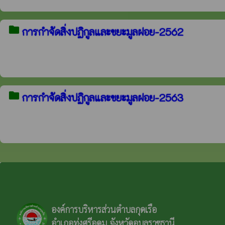
folder
การกำจัดสิ่งปฏิกูลและขยะมูลฝอย-2562
folder
การกำจัดสิ่งปฏิกูลและขยะมูลฝอย-2563
องค์การบริหารส่วนตำบลกุดเรือ
อำเภอทุ่งศรีอุดม จังหวัดอุบลราชธานี