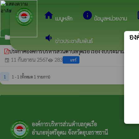
arrow_back_ios
ยินดีต้อนรับสู่เว
กลับเมนูหลัก
home
info
dev
เมนูหลัก
ข้อมูลหน่วยงาน
องค
volume_down
ข้อบัญญัติงบประมาณรายจ่าย ประจำปี พ.ศ. 256
folder
ข่าวประชาสัมพันธ์
ประกาศองค์การบริหารส่วนตำบลกุดเรือ เรื่อง งบประมาณรายจ
11 กันยายน 2567
283
แชร์
event
visibility
1
1 - 1 (ทั้งหมด 1 รายการ)
องค์การบริหารส่วนตำบลกุดเรือ
อำเภอทุ่งศรีอุดม จังหวัดอุบลราชธานี