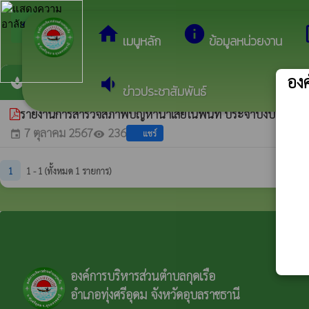
arrow_back_ios
ยินดีต้อนรับสู่เ
กลับเมนูหลัก
home
info
dev
เมนูหลัก
ข้อมูลหน่วยงาน
องค
volume_down
ฐานข้อมูลสภาพปัญหาน้ำเสีย
spa
ข่าวประชาสัมพันธ์
รายงานการสำรวจสภาพปัญหาน้ำเสียในพื้นที่ ประจำปีงบประม
7 ตุลาคม 2567
236
แชร์
event
visibility
1
1 - 1 (ทั้งหมด 1 รายการ)
องค์การบริหารส่วนตำบลกุดเรือ
อำเภอทุ่งศรีอุดม จังหวัดอุบลราชธานี