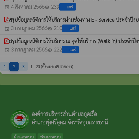
4 สิงหาคม 2566
239
แชร์
event
visibility
สรุปข้อมูลสถิติการให้บริการผ่านช่องทาง E - Service ประจำป
3 กรกฎาคม 2566
210
แชร์
event
visibility
สรุปข้อมูลสถิติการให้บริการ ณ จุดให้บริการ (Walk in) ประจ
3 กรกฎาคม 2566
222
แชร์
event
visibility
1
2
3
1 - 20 (ทั้งหมด 49 รายการ)
องค์การบริหารส่วนตำบลกุดเรือ
อำเภอทุ่งศรีอุดม จังหวัดอุบลราชธานี
ผู้ดูแลระบบ
พัฒนาระบบ