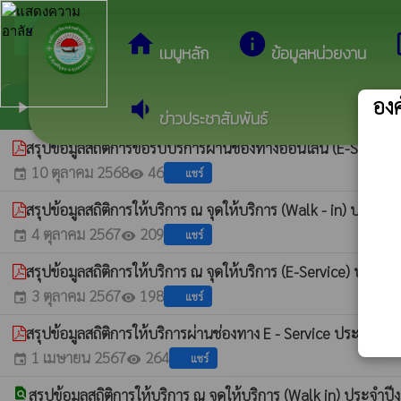
arrow_back_ios
ยินดีต้อนรับสู่เว
กลับเมนูหลัก
home
info
dev
เมนูหลัก
ข้อมูลหน่วยงาน
องค
volume_down
ข้อมูลเชิงสถิติการให้บริการ
play_arrow
ข่าวประชาสัมพันธ์
สรุปข้อมูลสถิติการขอรับบริการผ่านช่องทางออนไลน์ (E-Servic
10 ตุลาคม 2568
46
แชร์
event
visibility
สรุปข้อมูลสถิติการให้บริการ ณ จุดให้บริการ (Walk - in) ประ
4 ตุลาคม 2567
209
แชร์
event
visibility
สรุปข้อมูลสถิติการให้บริการ ณ จุดให้บริการ (E-Service) ปร
3 ตุลาคม 2567
198
แชร์
event
visibility
สรุปข้อมูลสถิติการให้บริการผ่านช่องทาง E - Service ประจำป
1 เมษายน 2567
264
แชร์
event
visibility
find_in_page
สรุปข้อมูลสถิติการให้บริการ ณ จุดให้บริการ (Walk in) ประ